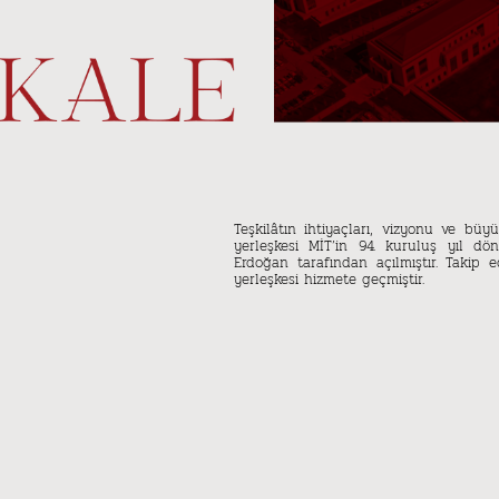
Teşkilâtın ihtiyaçları, vizyonu ve b
yerleşkesi MİT’in 94. kuruluş yıl 
Erdoğan tarafından açılmıştır. Takip
yerleşkesi hizmete geçmiştir.