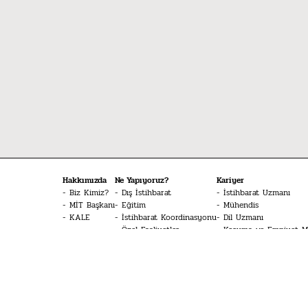
Hakkımızda
Ne Yapıyoruz?
Kariyer
Biz Kimiz?
Dış İstihbarat
İstihbarat Uzmanı
MİT Başkanı
Eğitim
Mühendis
KALE
İstihbarat Koordinasyonu
Dil Uzmanı
Özel Faaliyetler
Koruma ve Emniyet 
Siber İstihbarat
Tekniker
Sinyal İstihbaratı
İHA Sistemleri Pilotu
Terörle Mücadele
Havacılık Teknisyeni
Doktor
Merak Edilenler
İstihbarat Sözlüğü