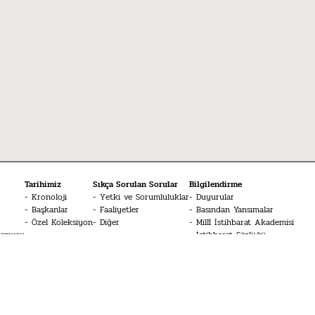
Tarihimiz
Sıkça Sorulan Sorular
Bilgilendirme
Kronoloji
Yetki ve Sorumluluklar
Duyurular
Başkanlar
Faaliyetler
Basından Yansımalar
Özel Koleksiyon
Diğer
Millî İstihbarat Akademisi
Memuru
İstihbarat Sözlüğü
Medya
MİT Konferansları
Bize Bildirin