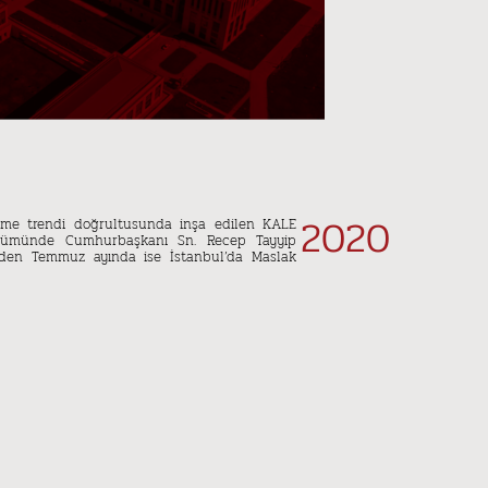
2020
üyüme trendi doğrultusunda inşa edilen KALE
dönümünde Cumhurbaşkanı Sn. Recep Tayyip
 eden Temmuz ayında ise İstanbul’da Maslak