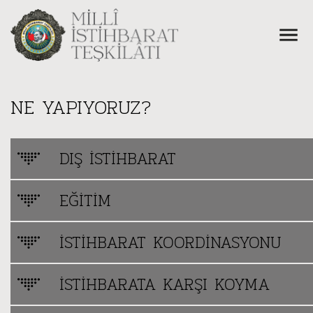
NE YAPIYORUZ?
DIŞ İSTIHBARAT
EĞITIM
İSTIHBARAT KOORDINASYONU
İSTIHBARATA KARŞI KOYMA