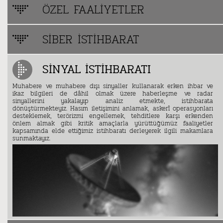
ÖZEL FAALIYETLER
SIBER İSTIHBARAT
SINYAL İSTIHBARATI
Muhabere ve muhabere dışı sinyaller kullanarak erken ihbar ve
ikaz bilgileri de dâhil olmak üzere haberleşme ve radar
sinyallerini yakalayıp analiz etmekte, istihbarata
dönüştürmekteyiz. Hasım iletişimini anlamak, askerî operasyonları
desteklemek, terörizmi engellemek, tehditlere karşı erkenden
önlem almak gibi kritik amaçlarla yürüttüğümüz faaliyetler
kapsamında elde ettiğimiz istihbaratı derleyerek ilgili makamlara
sunmaktayız.