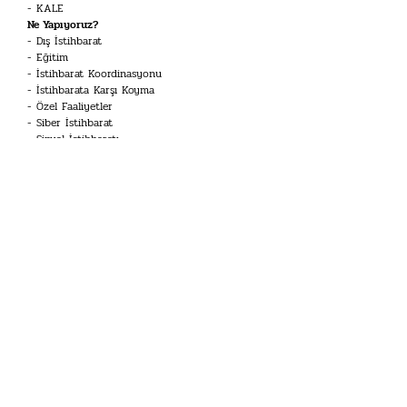
KALE
Ne Yapıyoruz?
Dış İstihbarat
Eğitim
İstihbarat Koordinasyonu
İstihbarata Karşı Koyma
Özel Faaliyetler
Siber İstihbarat
Sinyal İstihbaratı
Terörle Mücadele
Kariyer
İstihbarat Uzmanı
Mühendis
Dil Uzmanı
Koruma ve Emniyet Memuru
Tekniker
İHA Sistemleri Pilotu
Havacılık Teknisyeni
Doktor
Merak Edilenler
İstihbarat Sözlüğü
Kariyer Toplantısı
Tarihimiz
Kronoloji
Başkanlar