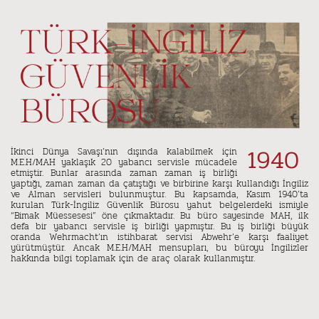
1940
İkinci Dünya Savaşı’nın dışında kalabilmek için
M.E.H/MAH yaklaşık 20 yabancı servisle mücadele
etmiştir. Bunlar arasında zaman zaman iş birliği
yaptığı, zaman zaman da çatıştığı ve birbirine karşı kullandığı İngiliz
ve Alman servisleri bulunmuştur. Bu kapsamda, Kasım 1940’ta
kurulan Türk-İngiliz Güvenlik Bürosu yahut belgelerdeki ismiyle
“Bimak Müessesesi” öne çıkmaktadır. Bu büro sayesinde MAH, ilk
defa bir yabancı servisle iş birliği yapmıştır. Bu iş birliği büyük
oranda Wehrmacht’ın istihbarat servisi Abwehr’e karşı faaliyet
yürütmüştür. Ancak M.E.H/MAH mensupları, bu büroyu İngilizler
hakkında bilgi toplamak için de araç olarak kullanmıştır.