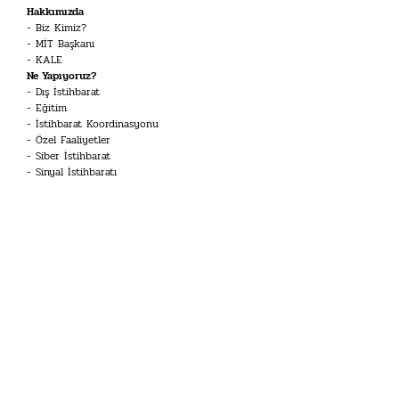
Hakkımızda
Biz Kimiz?
MİT Başkanı
KALE
Ne Yapıyoruz?
Dış İstihbarat
Eğitim
İstihbarat Koordinasyonu
Özel Faaliyetler
Siber İstihbarat
Sinyal İstihbaratı
Terörle Mücadele
Kariyer
İstihbarat Uzmanı
Mühendis
Dil Uzmanı
Koruma ve Emniyet Memuru
Tekniker
İHA Sistemleri Pilotu
Havacılık Teknisyeni
Doktor
Merak Edilenler
İstihbarat Sözlüğü
Kariyer Toplantısı
Tarihimiz