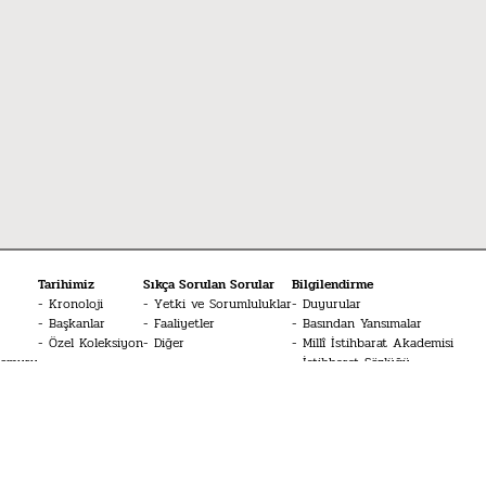
Tarihimiz
Sıkça Sorulan Sorular
Bilgilendirme
Kronoloji
Yetki ve Sorumluluklar
Duyurular
Başkanlar
Faaliyetler
Basından Yansımalar
Özel Koleksiyon
Diğer
Millî İstihbarat Akademisi
Memuru
İstihbarat Sözlüğü
Medya
MİT Konferansları
Bize Bildirin