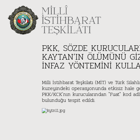
PKK, SÖZDE KURUCULAR
KAYTAN’IN ÖLÜMÜNÜ GI
INFAZ YÖNTEMINI KULL
Milli İstihbarat Teşkilatı (MİT) ve Türk Silahl
kuzeyindeki operasyonunda etkisiz hale get
PKK/KCK'nın kurucularından "Fuat" kod adlı
bulunduğu tespit edildi.