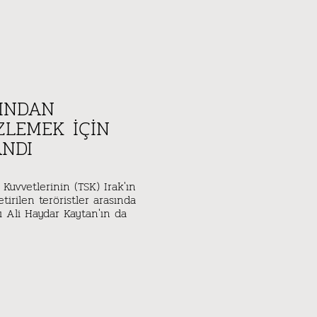
INDAN
ZLEMEK IÇIN
ANDI
ı Kuvvetlerinin (TSK) Irak'ın
irilen teröristler arasında
 Ali Haydar Kaytan'ın da