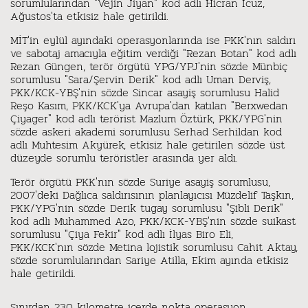
sorumlularından "Vejin Jiyan" kod adlı Hicran İcuz,
Ağustos'ta etkisiz hale getirildi.
MİT'in eylül ayındaki operasyonlarında ise PKK'nın saldırı
ve sabotaj amacıyla eğitim verdiği "Rezan Botan" kod adlı
Rezan Güngen, terör örgütü YPG/YPJ'nin sözde Münbiç
sorumlusu "Sara/Şervin Derik" kod adlı Uman Derviş,
PKK/KCK-YBŞ'nin sözde Sincar asayiş sorumlusu Halid
Reşo Kasım, PKK/KCK'ya Avrupa'dan katılan "Berxwedan
Çiyager" kod adlı terörist Mazlum Öztürk, PKK/YPG'nin
sözde askeri akademi sorumlusu Serhad Serhildan kod
adlı Muhtesim Akyürek, etkisiz hale getirilen sözde üst
düzeyde sorumlu teröristler arasında yer aldı.
Terör örgütü PKK'nın sözde Suriye asayiş sorumlusu,
2007'deki Dağlıca saldırısının planlayıcısı Müzdelif Taşkın,
PKK/YPG'nin sözde Derik tugay sorumlusu "Şibli Derik"
kod adlı Muhammed Azo, PKK/KCK-YBŞ'nin sözde suikast
sorumlusu "Çiya Fekir" kod adlı İlyas Biro Eli,
PKK/KCK'nın sözde Metina lojistik sorumlusu Cahit Aktay,
sözde sorumlularından Sariye Atilla, Ekim ayında etkisiz
hale getirildi.
Sınırdan 230 kilometre içerde nokta operasyon