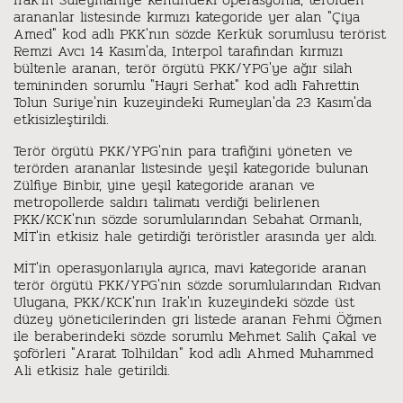
arananlar listesinde kırmızı kategoride yer alan "Çiya
Amed" kod adlı PKK'nın sözde Kerkük sorumlusu terörist
Remzi Avcı 14 Kasım'da, Interpol tarafından kırmızı
bültenle aranan, terör örgütü PKK/YPG'ye ağır silah
temininden sorumlu "Hayri Serhat" kod adlı Fahrettin
Tolun Suriye'nin kuzeyindeki Rumeylan'da 23 Kasım'da
etkisizleştirildi.
Terör örgütü PKK/YPG'nin para trafiğini yöneten ve
terörden arananlar listesinde yeşil kategoride bulunan
Zülfiye Binbir, yine yeşil kategoride aranan ve
metropollerde saldırı talimatı verdiği belirlenen
PKK/KCK'nın sözde sorumlularından Sebahat Ormanlı,
MİT'in etkisiz hale getirdiği teröristler arasında yer aldı.
MİT'in operasyonlarıyla ayrıca, mavi kategoride aranan
terör örgütü PKK/YPG'nin sözde sorumlularından Rıdvan
Ulugana, PKK/KCK'nın Irak'ın kuzeyindeki sözde üst
düzey yöneticilerinden gri listede aranan Fehmi Öğmen
ile beraberindeki sözde sorumlu Mehmet Salih Çakal ve
şoförleri "Ararat Tolhildan" kod adlı Ahmed Muhammed
Ali etkisiz hale getirildi.