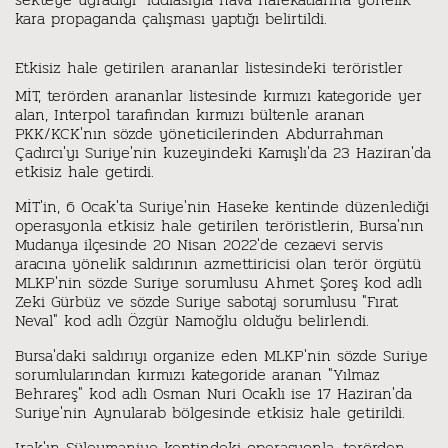
kara propaganda çalışması yaptığı belirtildi.
Etkisiz hale getirilen arananlar listesindeki teröristler
MİT, terörden arananlar listesinde kırmızı kategoride yer
alan, Interpol tarafından kırmızı bültenle aranan
PKK/KCK'nın sözde yöneticilerinden Abdurrahman
Çadırcı'yı Suriye'nin kuzeyindeki Kamışlı'da 23 Haziran'da
etkisiz hale getirdi.
MİT'in, 6 Ocak'ta Suriye'nin Haseke kentinde düzenlediği
operasyonla etkisiz hale getirilen teröristlerin, Bursa'nın
Mudanya ilçesinde 20 Nisan 2022'de cezaevi servis
aracına yönelik saldırının azmettiricisi olan terör örgütü
MLKP'nin sözde Suriye sorumlusu Ahmet Şoreş kod adlı
Zeki Gürbüz ve sözde Suriye sabotaj sorumlusu "Fırat
Neval" kod adlı Özgür Namoğlu olduğu belirlendi.
Bursa'daki saldırıyı organize eden MLKP'nin sözde Suriye
sorumlularından kırmızı kategoride aranan "Yılmaz
Behrareş" kod adlı Osman Nuri Ocaklı ise 17 Haziran'da
Suriye'nin Aynularab bölgesinde etkisiz hale getirildi.
Irak'ın Süleymaniye kentindeki operasyonla, terörden