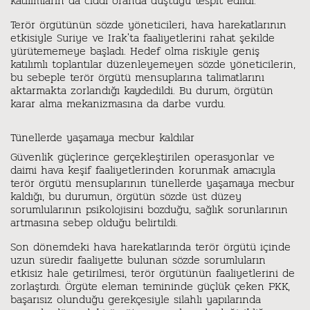
katılımların da ciddi oranda düştüğü tespit edildi.
Terör örgütünün sözde yöneticileri, hava harekatlarının
etkisiyle Suriye ve Irak'ta faaliyetlerini rahat şekilde
yürütememeye başladı. Hedef olma riskiyle geniş
katılımlı toplantılar düzenleyemeyen sözde yöneticilerin,
bu sebeple terör örgütü mensuplarına talimatlarını
aktarmakta zorlandığı kaydedildi. Bu durum, örgütün
karar alma mekanizmasına da darbe vurdu.
Tünellerde yaşamaya mecbur kaldılar
Güvenlik güçlerince gerçekleştirilen operasyonlar ve
daimi hava keşif faaliyetlerinden korunmak amacıyla
terör örgütü mensuplarının tünellerde yaşamaya mecbur
kaldığı, bu durumun, örgütün sözde üst düzey
sorumlularının psikolojisini bozduğu, sağlık sorunlarının
artmasına sebep olduğu belirtildi.
Son dönemdeki hava harekatlarında terör örgütü içinde
uzun süredir faaliyette bulunan sözde sorumluların
etkisiz hale getirilmesi, terör örgütünün faaliyetlerini de
zorlaştırdı. Örgüte eleman temininde güçlük çeken PKK,
başarısız olunduğu gerekçesiyle silahlı yapılarında