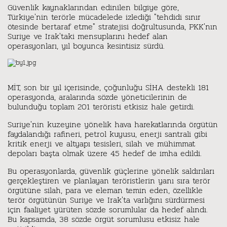
Güvenlik kaynaklarından edinilen bilgiye göre,
Türkiye'nin terörle mücadelede izlediği "tehdidi sınır
ötesinde bertaraf etme" stratejisi doğrultusunda, PKK'nın
Suriye ve Irak'taki mensuplarını hedef alan
operasyonları, yıl boyunca kesintisiz sürdü.
MİT, son bir yıl içerisinde, çoğunluğu SİHA destekli 181
operasyonda, aralarında sözde yöneticilerinin de
bulunduğu toplam 201 teröristi etkisiz hale getirdi.
Suriye'nin kuzeyine yönelik hava harekatlarında örgütün
faydalandığı rafineri, petrol kuyusu, enerji santrali gibi
kritik enerji ve altyapı tesisleri, silah ve mühimmat
depoları başta olmak üzere 45 hedef de imha edildi.
Bu operasyonlarda, güvenlik güçlerine yönelik saldırıları
gerçekleştiren ve planlayan teröristlerin yanı sıra terör
örgütüne silah, para ve eleman temin eden, özellikle
terör örgütünün Suriye ve Irak'ta varlığını sürdürmesi
için faaliyet yürüten sözde sorumlular da hedef alındı.
Bu kapsamda, 38 sözde örgüt sorumlusu etkisiz hale