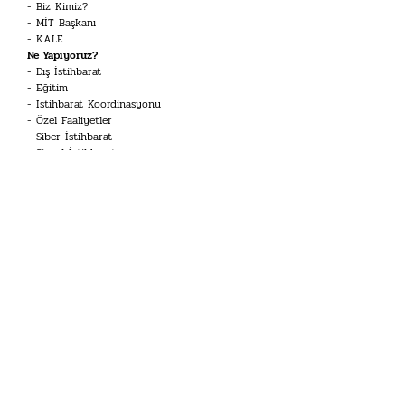
Biz Kimiz?
MİT Başkanı
KALE
Ne Yapıyoruz?
Dış İstihbarat
Eğitim
İstihbarat Koordinasyonu
Özel Faaliyetler
Siber İstihbarat
Sinyal İstihbaratı
Terörle Mücadele
Kariyer
İstihbarat Uzmanı
Mühendis
Dil Uzmanı
Koruma ve Emniyet Memuru
Tekniker
İHA Sistemleri Pilotu
Havacılık Teknisyeni
Doktor
Merak Edilenler
İstihbarat Sözlüğü
Kariyer Toplantısı
Tarihimiz
Kronoloji