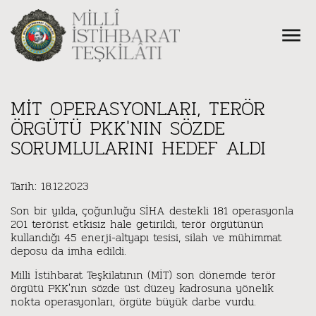
MİT OPERASYONLARI, TERÖR
ÖRGÜTÜ PKK'NIN SÖZDE
SORUMLULARINI HEDEF ALDI
Tarih: 18.12.2023
Son bir yılda, çoğunluğu SİHA destekli 181 operasyonla
201 terörist etkisiz hale getirildi, terör örgütünün
kullandığı 45 enerji-altyapı tesisi, silah ve mühimmat
deposu da imha edildi.
Milli İstihbarat Teşkilatının (MİT) son dönemde terör
örgütü PKK'nın sözde üst düzey kadrosuna yönelik
nokta operasyonları, örgüte büyük darbe vurdu.