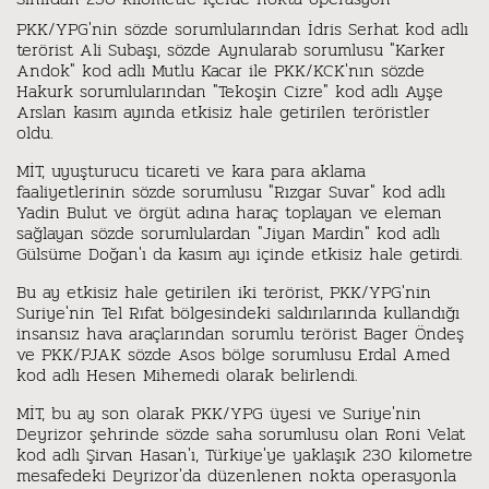
PKK/YPG'nin sözde sorumlularından İdris Serhat kod adlı
terörist Ali Subaşı, sözde Aynularab sorumlusu "Karker
Andok" kod adlı Mutlu Kacar ile PKK/KCK'nın sözde
Hakurk sorumlularından "Tekoşin Cizre" kod adlı Ayşe
Arslan kasım ayında etkisiz hale getirilen teröristler
oldu.
MİT, uyuşturucu ticareti ve kara para aklama
faaliyetlerinin sözde sorumlusu "Rızgar Suvar" kod adlı
Yadin Bulut ve örgüt adına haraç toplayan ve eleman
sağlayan sözde sorumlulardan "Jiyan Mardin" kod adlı
Gülsüme Doğan'ı da kasım ayı içinde etkisiz hale getirdi.
Bu ay etkisiz hale getirilen iki terörist, PKK/YPG'nin
Suriye'nin Tel Rıfat bölgesindeki saldırılarında kullandığı
insansız hava araçlarından sorumlu terörist Bager Öndeş
ve PKK/PJAK sözde Asos bölge sorumlusu Erdal Amed
kod adlı Hesen Mihemedi olarak belirlendi.
MİT, bu ay son olarak PKK/YPG üyesi ve Suriye'nin
Deyrizor şehrinde sözde saha sorumlusu olan Roni Velat
kod adlı Şirvan Hasan'ı, Türkiye'ye yaklaşık 230 kilometre
mesafedeki Deyrizor'da düzenlenen nokta operasyonla