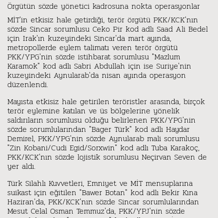
Örgütün sözde yönetici kadrosuna nokta operasyonlar
MİT'in etkisiz hale getirdiği, terör örgütü PKK/KCK'nın
sözde Sincar sorumlusu Ceko Pir kod adlı Saad Ali Bedel
için Irak'ın kuzeyindeki Sincar'da mart ayında,
metropollerde eylem talimatı veren terör örgütü
PKK/YPG'nin sözde istihbarat sorumlusu "Mazlum
Karamok" kod adlı Sabri Abdullah için ise Suriye'nin
kuzeyindeki Aynularab'da nisan ayında operasyon
düzenlendi.
Mayısta etkisiz hale getirilen teröristler arasında, birçok
terör eylemine katılan ve üs bölgelerine yönelik
saldırıların sorumlusu olduğu belirlenen PKK/YPG'nin
sözde sorumlularından "Bager Türk" kod adlı Haydar
Demirel, PKK/YPG'nin sözde Aynularab mali sorumlusu
"Zin Kobani/Cudi Egid/Sorxwin" kod adlı Tuba Karakoç,
PKK/KCK'nın sözde lojistik sorumlusu Neçirvan Seven de
yer aldı.
Türk Silahlı Kuvvetleri, Emniyet ve MİT mensuplarına
suikast için eğitilen "Bawer Botan" kod adlı Bekir Kına
Haziran'da, PKK/KCK'nın sözde Sincar sorumlularından
Mesut Celal Osman Temmuz'da, PKK/YPJ'nin sözde