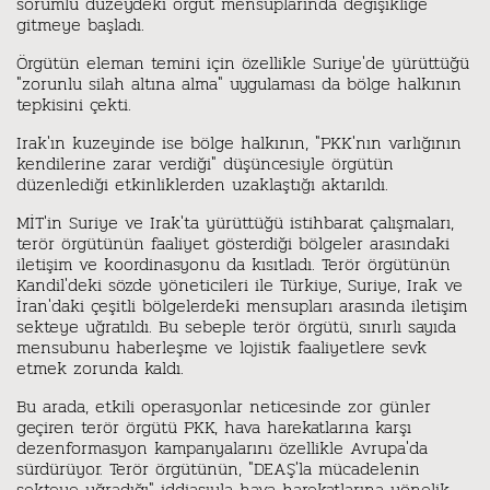
sorumlu düzeydeki örgüt mensuplarında değişikliğe
gitmeye başladı.
Örgütün eleman temini için özellikle Suriye'de yürüttüğü
"zorunlu silah altına alma" uygulaması da bölge halkının
tepkisini çekti.
Irak'ın kuzeyinde ise bölge halkının, "PKK'nın varlığının
kendilerine zarar verdiği" düşüncesiyle örgütün
düzenlediği etkinliklerden uzaklaştığı aktarıldı.
MİT'in Suriye ve Irak'ta yürüttüğü istihbarat çalışmaları,
terör örgütünün faaliyet gösterdiği bölgeler arasındaki
iletişim ve koordinasyonu da kısıtladı. Terör örgütünün
Kandil'deki sözde yöneticileri ile Türkiye, Suriye, Irak ve
İran'daki çeşitli bölgelerdeki mensupları arasında iletişim
sekteye uğratıldı. Bu sebeple terör örgütü, sınırlı sayıda
mensubunu haberleşme ve lojistik faaliyetlere sevk
etmek zorunda kaldı.
Bu arada, etkili operasyonlar neticesinde zor günler
geçiren terör örgütü PKK, hava harekatlarına karşı
dezenformasyon kampanyalarını özellikle Avrupa'da
sürdürüyor. Terör örgütünün, "DEAŞ'la mücadelenin
sekteye uğradığı" iddiasıyla hava harekatlarına yönelik