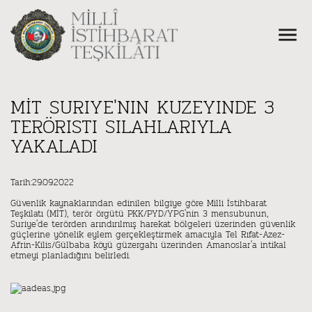
MİT SURIYE'NIN KUZEYINDE 3
TERÖRISTI SILAHLARIYLA
YAKALADI
Tarih:29.09.2022
Güvenlik kaynaklarından edinilen bilgiye göre Milli İstihbarat
Teşkilatı (MİT), terör örgütü PKK/PYD/YPG'nin 3 mensubunun,
Suriye'de terörden arındırılmış harekat bölgeleri üzerinden güvenlik
güçlerine yönelik eylem gerçekleştirmek amacıyla Tel Rıfat-Azez-
Afrin-Kilis/Gülbaba köyü güzergahı üzerinden Amanoslar'a intikal
etmeyi planladığını belirledi.