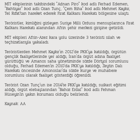
MİT ekiplerinin takibindeki "Adnan Piro" kod adlı Ferhad Edemen,
"Bahtiyar" kod adlı Ozan Tunç, "Çem Riha" kod adlı Mehmet Kaykır,
Tel Rıfat'tan hareket ederek Fırat Kalkanı Harekatı bölgesine ulaştı.
Teröristler, kimliğini gizleyen Suriye Milli Ordusu mensuplarınca Fırat
Kalkanı Harekatı alanından Afrin şehir merkezi girişine getirildi.
MİT ekipleri Afrin-Azez kara yolu üzerinde 3 teröristi silah ve
teçhizatlarıyla yakaladı.
Teröristlerden Mehmet Kaykır'ın 2012'de PKK'ya katıldığı, örgütün
gençlik faaliyetlerinde yer aldığı, İran'da örgüt adına faaliyet
yürüttüğü ve Amanos saha yönetiminde sözde Dörtyol sorumlusu
olduğu, Ferhad Edemen'in 2010'da PKK’ya katıldığı, Zeytin Dalı
Harekatı öncesinde Amonoslar'da sözde kurye ve muhabere
sorumlusu olarak faaliyet gösterdiği öğrenildi.
Terörist Ozan Tunç'un ise 2014'te PKK'ya katıldığı, suikast eğitimi
aldığı, örgüt elebaşlarından "Bahoz Erdal" kod adlı Fehman
Hüseyin'in yakın koruması olduğu belirlendi.
Kaynak: AA